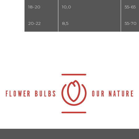
18-20
10,0
55-65
20-22
8,5
55-70