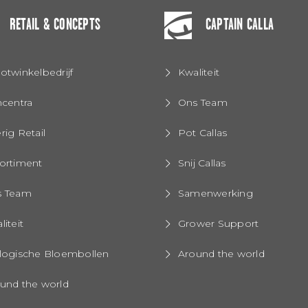
RETAIL & CONCEPTS
CAPTAIN CALLA
otwinkelbedrijf
Kwaliteit
ncentra
Ons Team
rig Retail
Pot Callas
ortiment
Snij Callas
s Team
Samenwerking
liteit
Grower Support
logische Bloembollen
Around the world
und the world