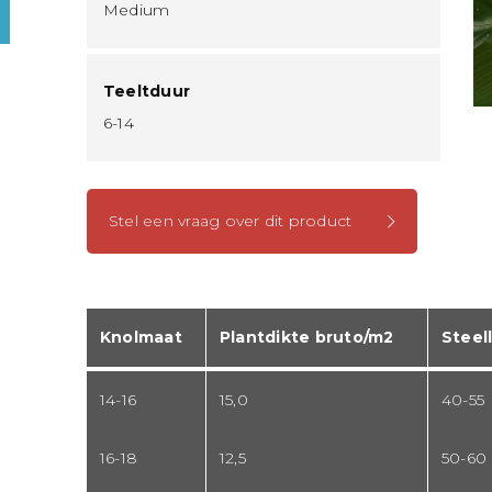
Medium
Teeltduur
6-14
Stel een vraag over dit product
Knolmaat
Plantdikte bruto/m2
Steel
14-16
15,0
40-55
16-18
12,5
50-60