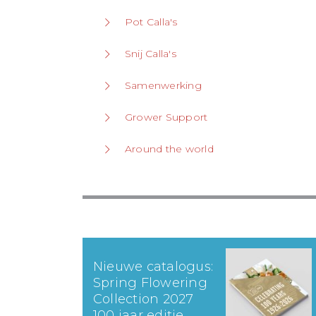
Pot Calla's
Snij Calla's
Samenwerking
Grower Support
Around the world
Nieuwe catalogus:
Spring Flowering
Collection 2027
100 jaar editie