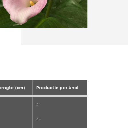
lengte (cm)
Productie per knol
3+
4+