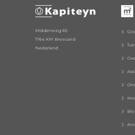
Middenweg 65
Gro
1764 KM Breezand
Tui
Nederland
Ove
Ass
On
Kwa
Bio
Aro