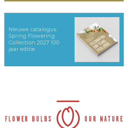
Nieuwe catalogus:
Spring Flowering
Collection 2027 100
jaar editie