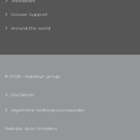
Teeltadvies
Grower Support
Around the world
© 2026 - Kapiteyn group
Disclaimer
Algemene Verkoopvoorwaarden
Website door Smeders