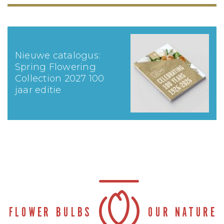
Nieuwe catalogus:
Spring Flowering
Collection 2027 100
jaar editie