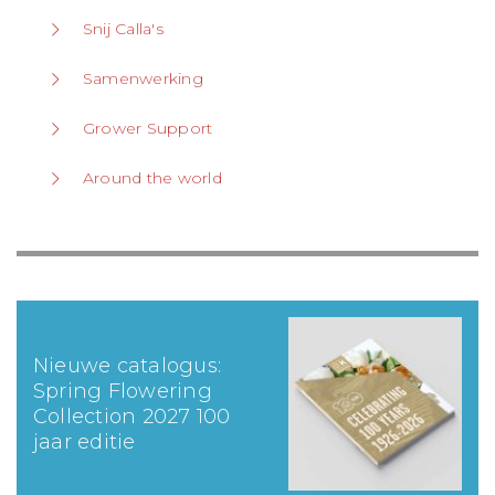
Snij Calla's
Samenwerking
Grower Support
Around the world
Nieuwe catalogus:
Spring Flowering
Collection 2027 100
jaar editie