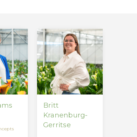
aams
Britt
Kranenburg-
Gerritse
ncepts