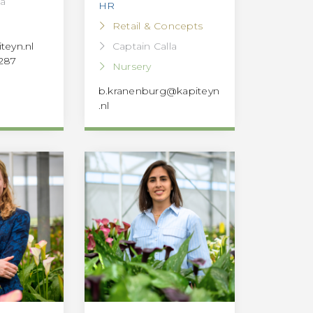
la
HR
Retail & Concepts
Captain Calla
teyn.nl
 287
Nursery
b.kranenburg@kapiteyn
.nl