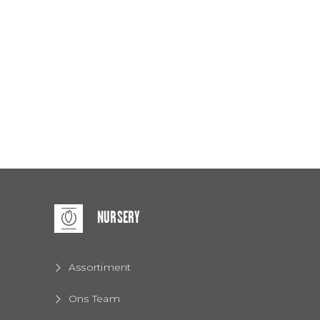
NURSERY
Assortiment
Ons Team