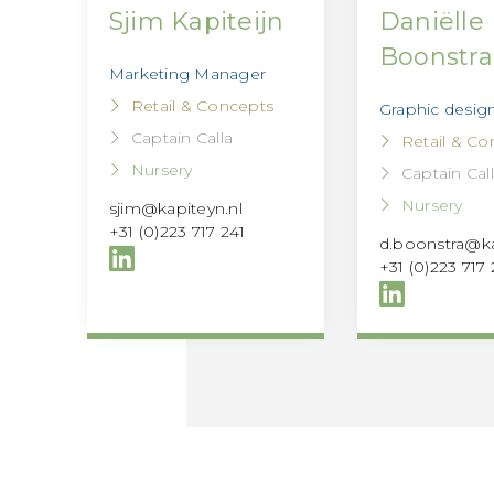
Sjim Kapiteijn
Daniëlle
Boonstra
Marketing Manager
Retail & Concepts
Graphic desig
Captain Calla
Retail & Co
Nursery
Captain Cal
Nursery
sjim@kapiteyn.nl
+31 (0)223 717 241
d.boonstra@ka
+31 (0)223 717