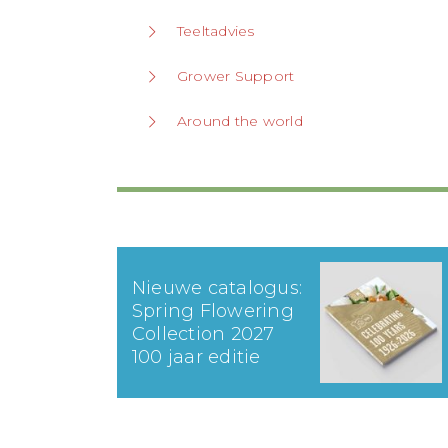
Teeltadvies
Grower Support
Around the world
Nieuwe catalogus:
Spring Flowering
Collection 2027
100 jaar editie