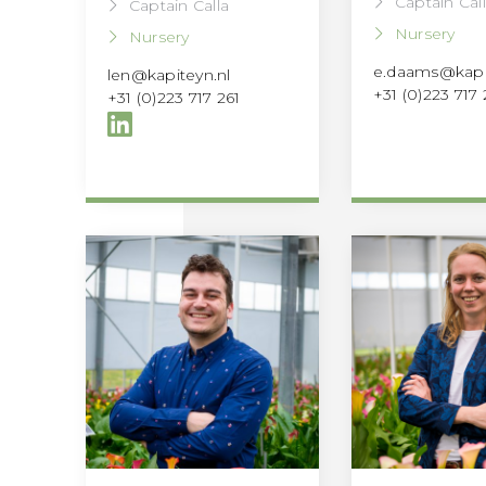
Captain Cal
Captain Calla
Nursery
Nursery
e.daams@kapi
len@kapiteyn.nl
+31 (0)223 717
+31 (0)223 717 261