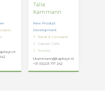
Talia
Kammann
ner
New Product
ncepts
Development
la
Retail & Concepts
Captain Calla
Nursery
piteyn.nl
 242
t.kammann@kapiteyn.nl
+31 (0)223 717 242