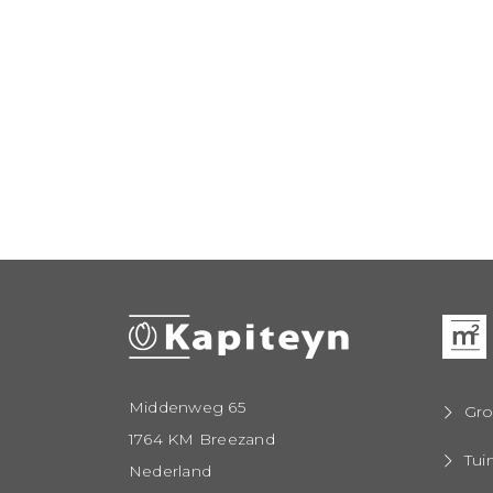
Middenweg 65
Gro
1764 KM Breezand
Tui
Nederland