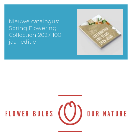
Nieuwe catalogus:
Spring Flowering
Collection 2027 100
jaar editie