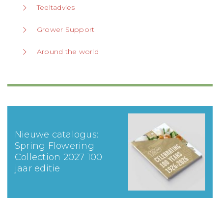
Teeltadvies
Grower Support
Around the world
Nieuwe catalogus:
Spring Flowering
Collection 2027 100
jaar editie