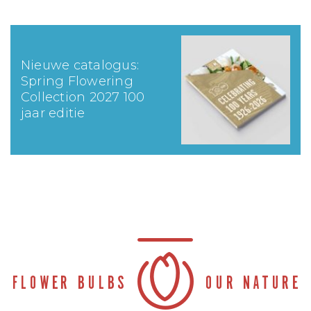
Nieuwe catalogus:
Spring Flowering
Collection 2027 100
jaar editie