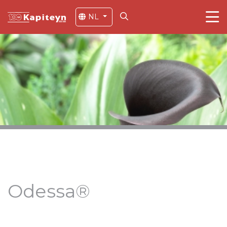
NL
Odessa®