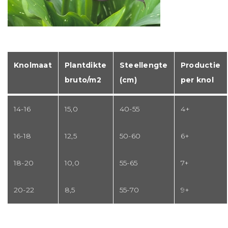
Knolmaat
Plantdikte
Steellengte
Productie
bruto/m2
(cm)
per knol
14-16
15,0
40-55
4+
16-18
12,5
50-60
6+
18-20
10,0
55-65
7+
20-22
8,5
55-70
9+